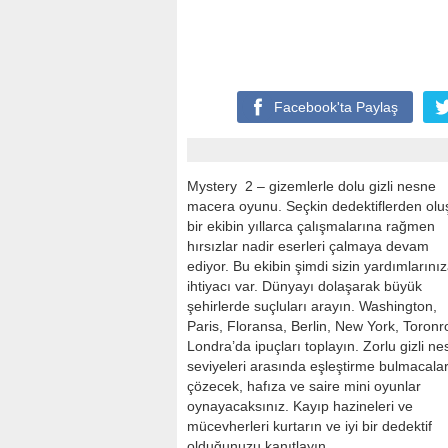
Facebook'ta
Paylaş
Mystery 2 – gizemlerle dolu gizli nesne
macera oyunu. Seçkin dedektiflerden olu
bir ekibin yıllarca çalışmalarına rağmen
hırsızlar nadir eserleri çalmaya devam
ediyor. Bu ekibin şimdi sizin yardımlarını
ihtiyacı var. Dünyayı dolaşarak büyük
şehirlerde suçluları arayın. Washington,
Paris, Floransa, Berlin, New York, Toronr
Londra’da ipuçları toplayın. Zorlu gizli n
seviyeleri arasında eşleştirme bulmacalar
çözecek, hafıza ve saire mini oyunlar
oynayacaksınız. Kayıp hazineleri ve
mücevherleri kurtarın ve iyi bir dedektif
olduğunuzu kanıtlayın.