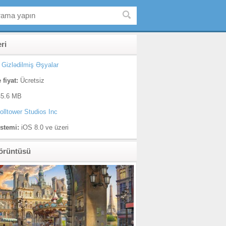
eri
Gizlədilmiş Əşyalar
 fiyat:
Ücretsiz
5.6 MB
olltower Studios Inc
istemi:
iOS 8.0 ve üzeri
örüntüsü