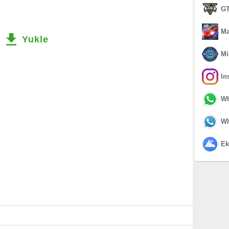
GT
Ma
Yukle
Mi
In
Wh
Wh
Ek