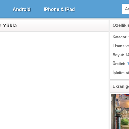
Android
iPhone & iPad
e Yüklə
Özellikl
Kategori:
Lisans ve
Boyut:
14
Üretici:
R
İşletim s
Ekran g