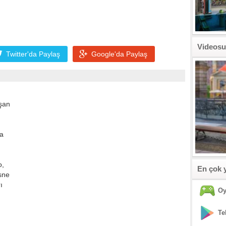
Videosu
Twitter'da
Paylaş
Google'da
Paylaş
şan
za
o,
En çok 
esne
ı
Oy
Te