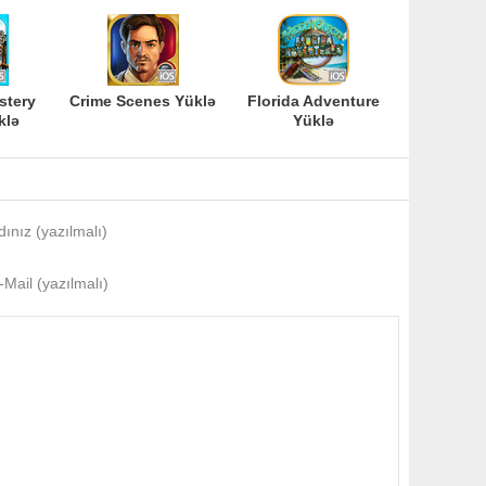
stery
Crime Scenes Yüklə
Florida Adventure
klə
Yüklə
dınız (yazılmalı)
-Mail (yazılmalı)