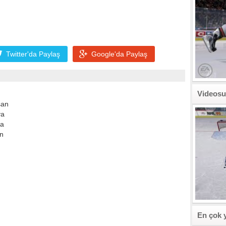
Twitter'da
Paylaş
Google'da
Paylaş
Videosu
şan
ya
ya
n
En çok 