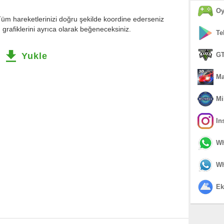
Oy
Tüm hareketlerinizi doğru şekilde koordine ederseniz
rafiklerini ayrıca olarak beğeneceksiniz.
Te
Yukle
GT
Ma
Mi
In
Wh
Wh
Ek