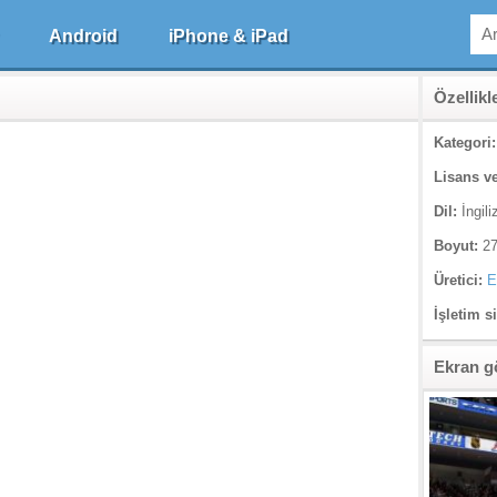
Android
iPhone & iPad
Özellikl
Kategori:
Lisans ve
Dil:
İngili
Boyut:
27
Üretici:
E
İşletim s
Ekran g