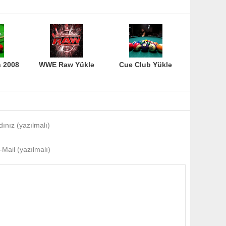
s 2008
WWE Raw Yüklə
Cue Club Yüklə
dınız (yazılmalı)
-Mail (yazılmalı)