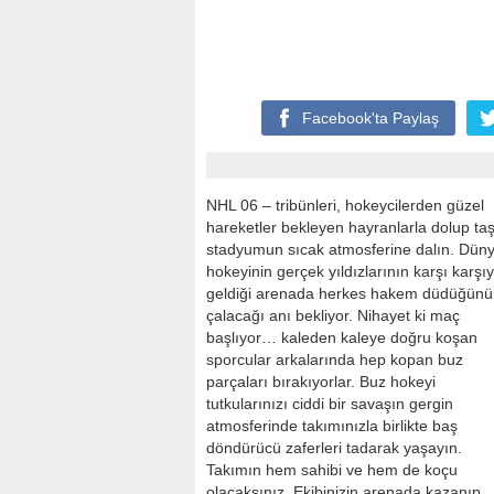
Facebook'ta
Paylaş
NHL 06 – tribünleri, hokeycilerden güzel
hareketler bekleyen hayranlarla dolup ta
stadyumun sıcak atmosferine dalın. Dün
hokeyinin gerçek yıldızlarının karşı karşı
geldiği arenada herkes hakem düdüğünü
çalacağı anı bekliyor. Nihayet ki maç
başlıyor… kaleden kaleye doğru koşan
sporcular arkalarında hep kopan buz
parçaları bırakıyorlar. Buz hokeyi
tutkularınızı ciddi bir savaşın gergin
atmosferinde takımınızla birlikte baş
döndürücü zaferleri tadarak yaşayın.
Takımın hem sahibi ve hem de koçu
olacaksınız. Ekibinizin arenada kazanıp