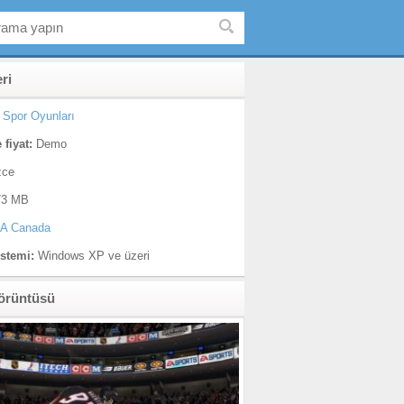
eri
Spor Oyunları
 fiyat:
Demo
zce
3 MB
A Canada
istemi:
Windows XP ve üzeri
örüntüsü