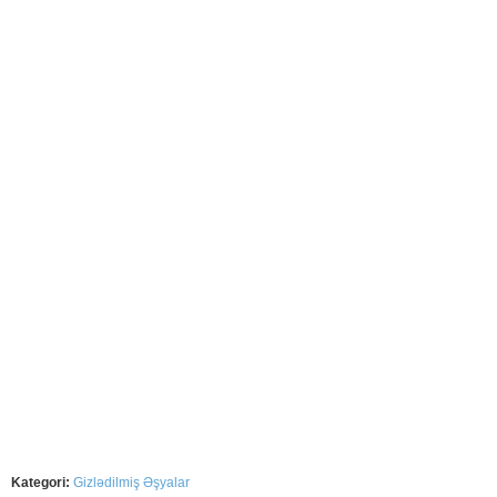
Kategori:
Gizlədilmiş Əşyalar