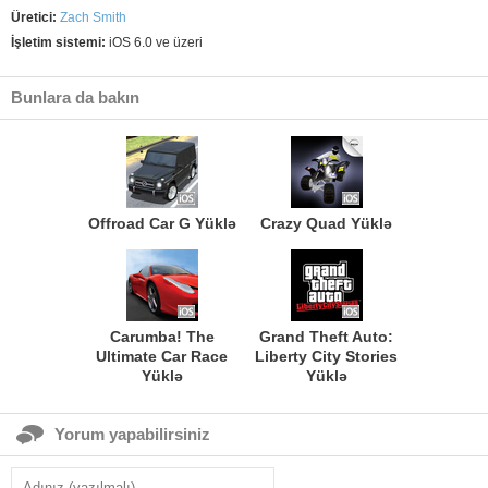
Üretici:
Zach Smith
İşletim sistemi:
iOS 6.0 ve üzeri
Bunlara da bakın
Offroad Car G Yüklə
Crazy Quad Yüklə
Carumba! The
Grand Theft Auto:
Ultimate Car Race
Liberty City Stories
Yüklə
Yüklə
Yorum yapabilirsiniz