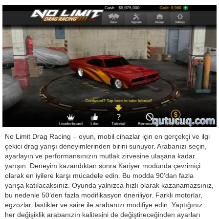
No Limit Drag Racing – oyun, mobil cihazlar için en gerçekçi ve ilgi
çekici drag yarışı deneyimlerinden birini sunuyor. Arabanızı seçin,
ayarlayın ve performansınızın mutlak zirvesine ulaşana kadar
yarışın. Deneyim kazandıktan sonra Kariyer modunda çevrimiçi
olarak en iyilere karşı mücadele edin. Bu modda 90’dan fazla
yarışa katılacaksınız. Oyunda yalnızca hızlı olarak kazanamazsınız,
bu nedenle 50’den fazla modifikasyon öneriliyor. Farklı motorlar,
egzozlar, lastikler ve saire ile arabanızı modifiye edin. Yaptığınız
her değişiklik arabanızın kalitesini de değiştireceğinden ayarları