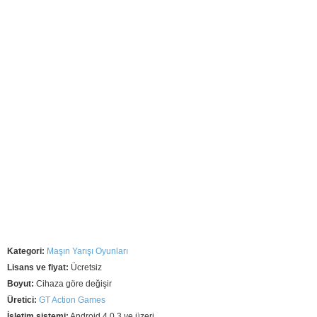
Kategori:
Maşın Yarışı Oyunları
Lisans ve fiyat:
Ücretsiz
Boyut:
Cihaza göre değişir
Üretici:
GT Action Games
İşletim sistemi:
Android 4.0.3 ve üzeri