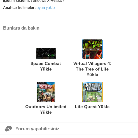
İşletim sistemi:
Windows XP/Vista/7
Anahtar kelimeler:
oyun yukle
Bunlara da bakın
Space Combat
Virtual Villagers 4:
Yüklə
The Tree of Life
Yüklə
Outdoors Unlimited
Life Quest Yüklə
Yüklə
Yorum yapabilirsiniz