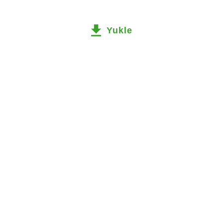
Yukle