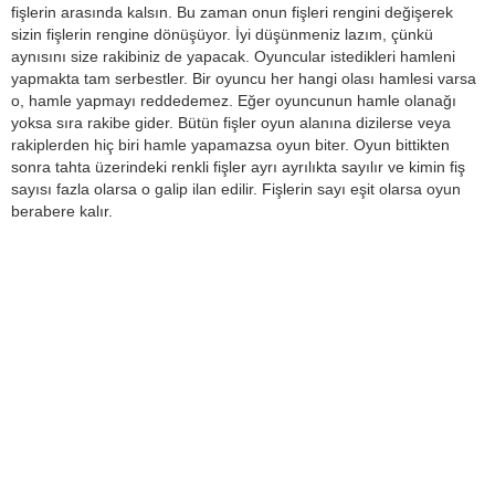
fişlerin arasında kalsın. Bu zaman onun fişleri rengini değişerek
sizin fişlerin rengine dönüşüyor. İyi düşünmeniz lazım, çünkü
aynısını size rakibiniz de yapacak. Oyuncular istedikleri hamleni
yapmakta tam serbestler. Bir oyuncu her hangi olası hamlesi varsa
o, hamle yapmayı reddedemez. Eğer oyuncunun hamle olanağı
yoksa sıra rakibe gider. Bütün fişler oyun alanına dizilerse veya
rakiplerden hiç biri hamle yapamazsa oyun biter. Oyun bittikten
sonra tahta üzerindeki renkli fişler ayrı ayrılıkta sayılır ve kimin fiş
sayısı fazla olarsa o galip ilan edilir. Fişlerin sayı eşit olarsa oyun
berabere kalır.