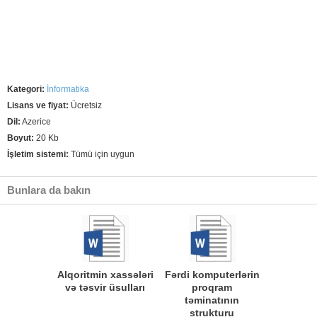
Kategori:
İnformatika
Lisans ve fiyat:
Ücretsiz
Dil:
Azerice
Boyut:
20 Kb
İşletim sistemi:
Tümü için uygun
Bunlara da bakın
Alqoritmin xassələri
Fərdi komputerlərin
və təsvir üsulları
proqram
təminatının
strukturu