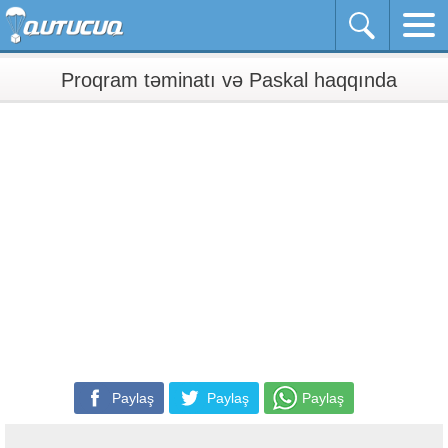
Proqram təminatı və Paskal haqqında
Paylaş
Paylaş
Paylaş