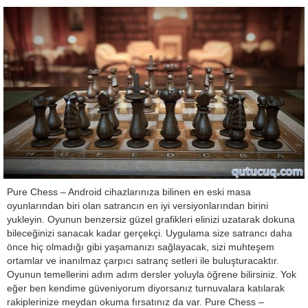
Pure Chess – Android cihazlarınıza bilinen en eski masa
oyunlarından biri olan satrancın en iyi versiyonlarından birini
yukleyin. Oyunun benzersiz güzel grafikleri elinizi uzatarak dokuna
bileceğinizi sanacak kadar gerçekçi. Uygulama size satrancı daha
önce hiç olmadığı gibi yaşamanızı sağlayacak, sizi muhteşem
ortamlar ve inanılmaz çarpıcı satranç setleri ile buluşturacaktır.
Oyunun temellerini adım adım dersler yoluyla öğrene bilirsiniz. Yok
eğer ben kendime güveniyorum diyorsanız turnuvalara katılarak
rakiplerinize meydan okuma fırsatınız da var. Pure Chess –