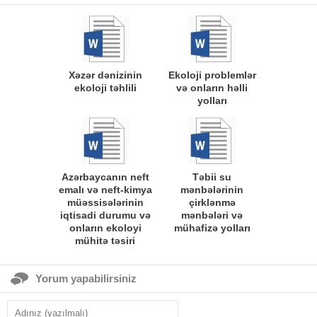
Xəzər dənizinin
Ekoloji problemlər
ekoloji təhlili
və onların həlli
yolları
Azərbaycanın neft
Təbii su
emalı və neft-kimya
mənbələrinin
müəssisələrinin
çirklənmə
iqtisadi durumu və
mənbələri və
onların ekoloyi
mühafizə yolları
mühitə təsiri
Yorum yapabilirsiniz