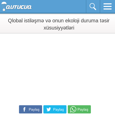
Qlobal istiləşmə və onun ekoloji duruma təsir
xüsusiyyətləri
Paylaş
Paylaş
Paylaş