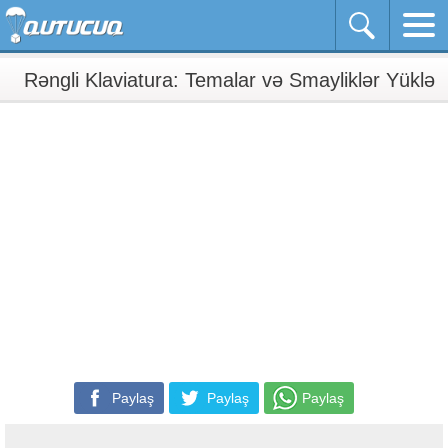
Rəngli Klaviatura: Temalar və Smayliklər Yüklə
Paylaş
Paylaş
Paylaş