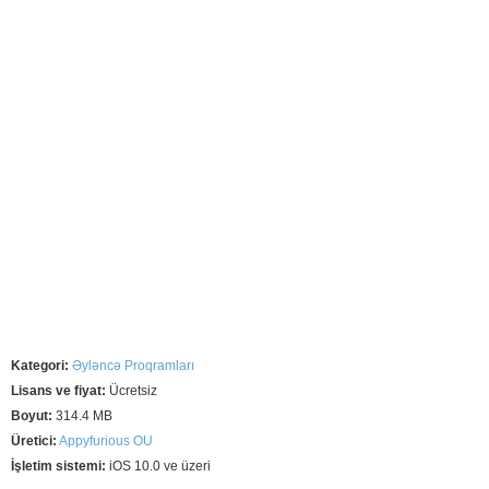
Kategori:
Əyləncə Proqramları
Lisans ve fiyat:
Ücretsiz
Boyut:
314.4 MB
Üretici:
Appyfurious OU
İşletim sistemi:
iOS 10.0 ve üzeri