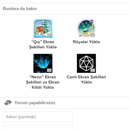
Bunlara da bakın
“Qış” Ekran
Rüyalar Yüklə
Şəkilləri Yüklə
“Neon” Ekran
Canlı Ekran Şəkilləri
Şəkilləri və Ekran
Yüklə
Kilidi Yüklə
Yorum yapabilirsiniz