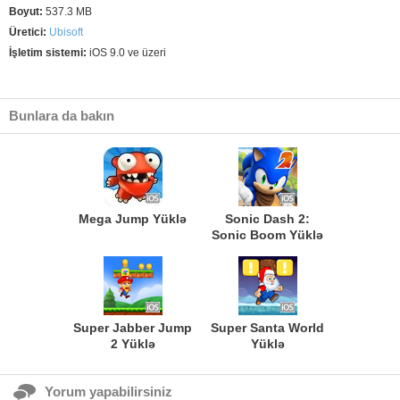
Boyut:
537.3 MB
Üretici:
Ubisoft
İşletim sistemi:
iOS 9.0 ve üzeri
Bunlara da bakın
Mega Jump Yüklə
Sonic Dash 2:
Sonic Boom Yüklə
Super Jabber Jump
Super Santa World
2 Yüklə
Yüklə
Yorum yapabilirsiniz