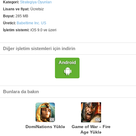
Kategori:
Strategiya Oyunları
Lisans ve fiyat:
Ücretsiz
Boyut:
285 MB
Üretici:
Babeltime Inc. US
İşletim sistemi:
iOS 9.0 ve üzeri
Diğer işletim sistemleri için indirin
Android
Bunlara da bakın
DomiNations Yüklə
Game of War – Fire
Age Yüklə