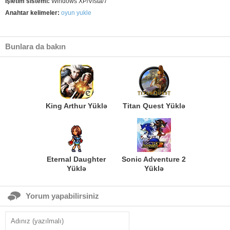
İşletim sistemi:
Windows XP/Vista/7
Anahtar kelimeler:
oyun yukle
Bunlara da bakın
King Arthur Yüklə
Titan Quest Yüklə
Eternal Daughter
Sonic Adventure 2
Yüklə
Yüklə
Yorum yapabilirsiniz