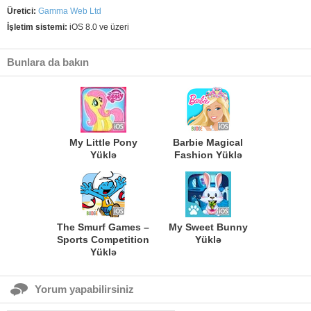
Üretici:
Gamma Web Ltd
İşletim sistemi:
iOS 8.0 ve üzeri
Bunlara da bakın
My Little Pony
Barbie Magical
Yüklə
Fashion Yüklə
The Smurf Games –
My Sweet Bunny
Sports Competition
Yüklə
Yüklə
Yorum yapabilirsiniz