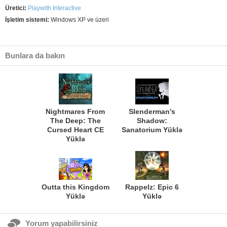
Üretici:
Playwith Interactive
İşletim sistemi:
Windows XP ve üzeri
Bunlara da bakın
Nightmares From
Slenderman’s
The Deep: The
Shadow:
Cursed Heart CE
Sanatorium Yüklə
Yüklə
Outta this Kingdom
Rappelz: Epic 6
Yüklə
Yüklə
Yorum yapabilirsiniz