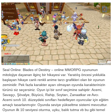
Seal Online: Blades of Destiny – online MMORPG oyununun
mitolojiye dayanan ilginç bir hikayesi var. Yaratılış öncesi yoklukla
başlayan hikaye canlı renkli anime tarzı grafikleri olan bir oyunun
zeminidir. Pek fazla karakter ayarı olmayan oyunda karakterinizin
türünü siz seçersiniz. Oyun iyi bir sınıf seçimine sahiptir: Acemi,
Savaşçı, Şövalye, Büyücü, Rahip, Soytarı, Zanaatkar ve Avcı.
Acemi sınıfı 10. düzeydeki sınıfları hedefleyen oyuncular için eğitim
amaçlı tasarlanmıştır. Oyunda seviye yükseltme sistemi mevcuttur.
Oyunun ilk 10 seviyesi oturma, uyku, balık tutma vb bu gibi temel