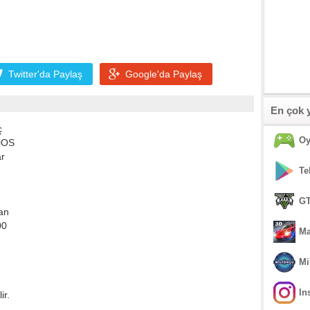
Twitter'da
Paylaş
Google'da
Paylaş
En çok 
ç
Oy
 iOS
ar
Te
GT
san
00
Ma
Mi
In
ir.