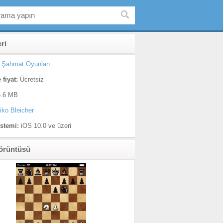
eri
Şahmat Oyunları
 fiyat:
Ücretsiz
.6 MB
iko Bleicher
istemi:
iOS 10.0 ve üzeri
örüntüsü