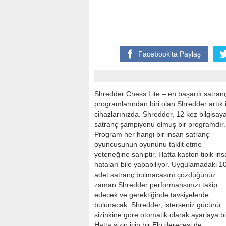
Facebook'ta
Paylaş
Shredder Chess Lite – en başarılı satran
programlarından biri olan Shredder artık
cihazlarınızda. Shredder, 12 kez bilgisay
satranç şampiyonu olmuş bir programdır.
Program her hangi bir insan satranç
oyuncusunun oyununu taklit etme
yeteneğine sahiptir. Hatta kasten tipik in
hataları bile yapabiliyor. Uygulamadaki 1
adet satranç bulmacasını çözdüğünüz
zaman Shredder performansınızı takip
edecek ve gerektiğinde tavsiyelerde
bulunacak. Shredder, isterseniz gücünü
sizinkine göre otomatik olarak ayarlaya bil
Hatta sizin için bir Elo derecesi de