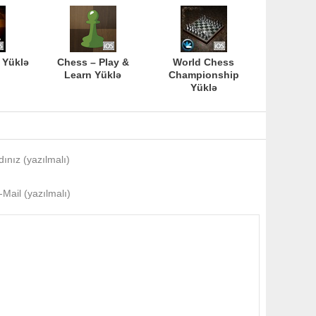
 Yüklə
Chess – Play &
World Chess
Learn Yüklə
Championship
Yüklə
dınız (yazılmalı)
-Mail (yazılmalı)