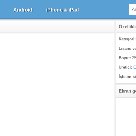
Android
iPhone & iPad
Özellikl
Kategori:
Lisans ve
Boyut:
25
Üretici:
E
İşletim s
Ekran g