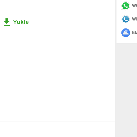
Wh
Wh
Yukle
Ek