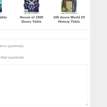
üklə
House of 1000
100 doors World Of
Doors Yüklə
History Yüklə
dınız (yazılmalı)
-Mail (yazılmalı)