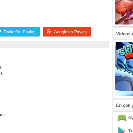
Twitter'da
Paylaş
Google'da
Paylaş
Videosu
a
la
En çok 
lde
Oy
Te