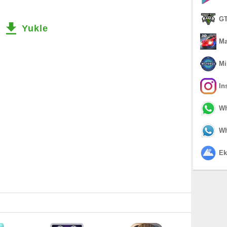
GT
Yukle
Ma
Mi
In
Wh
Wh
Ek