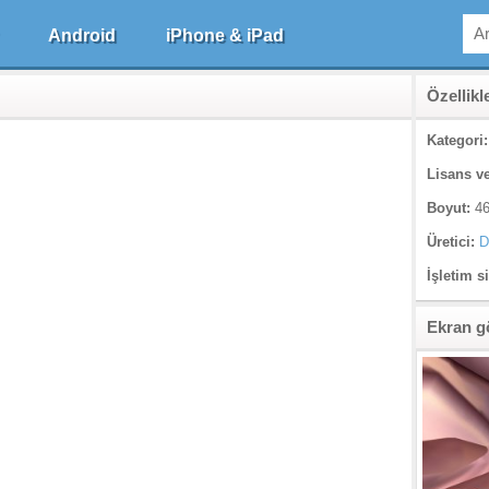
Android
iPhone & iPad
Özellikl
Kategori:
Lisans ve
Boyut:
46
Üretici:
D
İşletim s
Ekran g