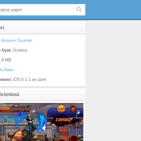
eri
Aksiyon Oyunları
 fiyat:
Ücretsiz
.8 MB
u Ailan
istemi:
iOS 5.1.1 ve üzeri
örüntüsü