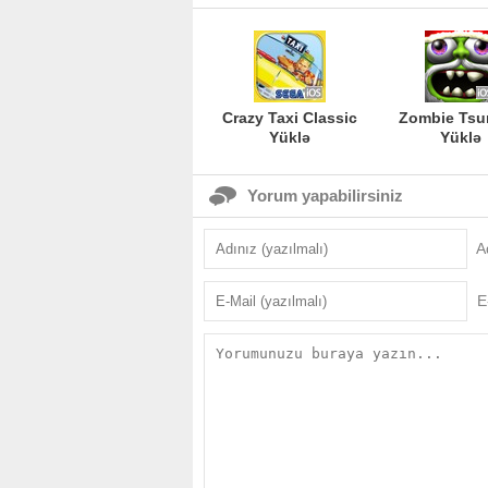
Crazy Taxi Classic
Zombie Tsu
Yüklə
Yüklə
Yorum yapabilirsiniz
A
E