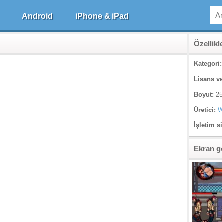
Android
iPhone & iPad
Özellikl
Kategori:
Lisans ve
Boyut:
25
Üretici:
W
İşletim s
Ekran g