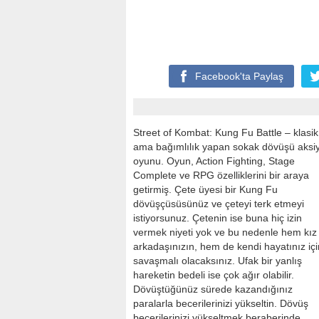
Facebook'ta
Paylaş
Street of Kombat: Kung Fu Battle – klasik
ama bağımlılık yapan sokak dövüşü aksi
oyunu. Oyun, Action Fighting, Stage
Complete ve RPG özelliklerini bir araya
getirmiş. Çete üyesi bir Kung Fu
dövüşçüsüsünüz ve çeteyi terk etmeyi
istiyorsunuz. Çetenin ise buna hiç izin
vermek niyeti yok ve bu nedenle hem kız
arkadaşınızın, hem de kendi hayatınız içi
savaşmalı olacaksınız. Ufak bir yanlış
hareketin bedeli ise çok ağır olabilir.
Dövüştüğünüz sürede kazandığınız
paralarla becerilerinizi yükseltin. Dövüş
becerilerinizi yükseltmek beraberinde