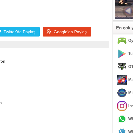
En çok 
Twitter'da
Paylaş
Google'da
Paylaş
Oy
Te
yon
GT
Ma
Mi
n
In
Wh
Wh