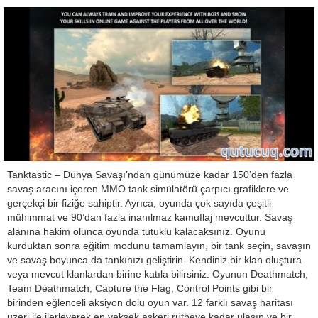
Tanktastic – Dünya Savaşı’ndan günümüze kadar 150’den fazla
savaş aracını içeren MMO tank simülatörü çarpıcı grafiklere ve
gerçekçi bir fiziğe sahiptir. Ayrıca, oyunda çok sayıda çeşitli
mühimmat ve 90’dan fazla inanılmaz kamuflaj mevcuttur. Savaş
alanına hakim olunca oyunda tutuklu kalacaksınız. Oyunu
kurduktan sonra eğitim modunu tamamlayın, bir tank seçin, savaşın
ve savaş boyunca da tankınızı geliştirin. Kendiniz bir klan oluştura
veya mevcut klanlardan birine katıla bilirsiniz. Oyunun Deathmatch,
Team Deathmatch, Capture the Flag, Control Points gibi bir
birinden eğlenceli aksiyon dolu oyun var. 12 farklı savaş haritası
üzeri ile ilerleyerek en yeksek askeri rütbeye kadar ulaşın ve bir