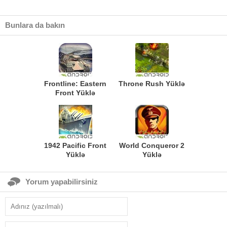
Bunlara da bakın
Frontline: Eastern
Throne Rush Yüklə
Front Yüklə
1942 Pacific Front
World Conqueror 2
Yüklə
Yüklə
Yorum yapabilirsiniz