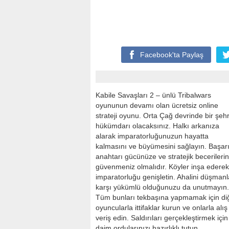
Facebook'ta
Paylaş
Kabile Savaşları 2 – ünlü Tribalwars
oyununun devamı olan ücretsiz online
strateji oyunu. Orta Çağ devrinde bir şehr
hükümdarı olacaksınız. Halkı arkanıza
alarak imparatorluğunuzun hayatta
kalmasını ve büyümesini sağlayın. Başar
anahtarı gücünüze ve stratejik becerilerin
güvenmeniz olmalıdır. Köyler inşa ederek
imparatorluğu genişletin. Ahalini düşmanl
karşı yükümlü olduğunuzu da unutmayın.
Tüm bunları tekbaşına yapmamak için di
oyuncularla ittifaklar kurun ve onlarla alış
veriş edin. Saldırıları gerçekleştirmek için
daim ordularınızı hazırlıklı tutun.