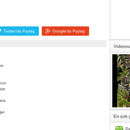
Twitter'da
Paylaş
Google'da
Paylaş
Videosu
in
ının
ize
ara
ğer
En çok 
Oy