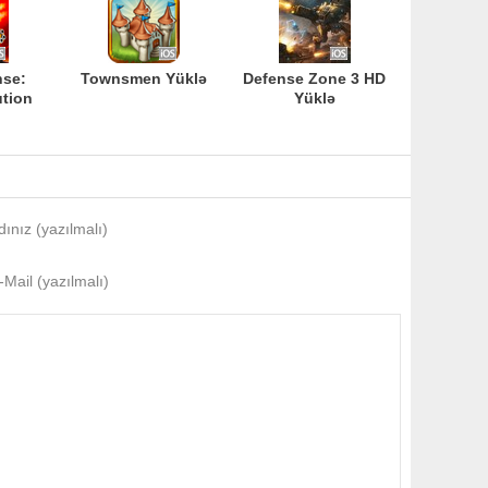
nse:
Townsmen Yüklə
Defense Zone 3 HD
ution
Yüklə
dınız (yazılmalı)
-Mail (yazılmalı)