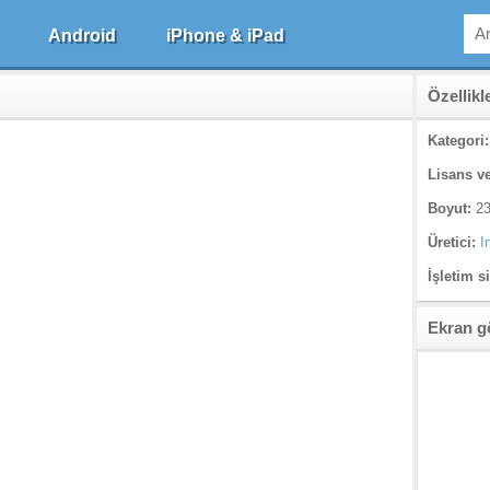
Android
iPhone & iPad
Özellikl
Kategori:
Lisans ve
Boyut:
23
Üretici:
I
İşletim s
Ekran g