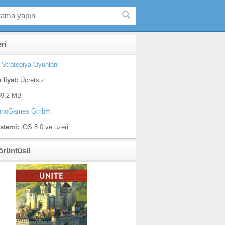
eri
Strategiya Oyunları
 fiyat:
Ücretsiz
9.2 MB
nnoGames GmbH
istemi:
iOS 8.0 ve üzeri
örüntüsü