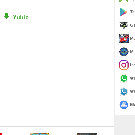
Te
Yukle
GT
Ma
Mi
In
Wh
Wh
Ek