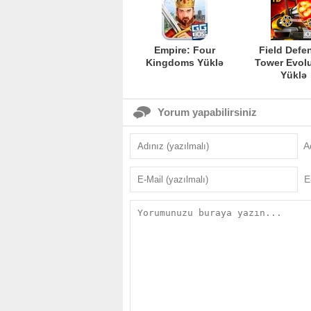
Empire: Four
Field Defe
Kingdoms Yüklə
Tower Evol
Yüklə
Yorum yapabilirsiniz
A
E