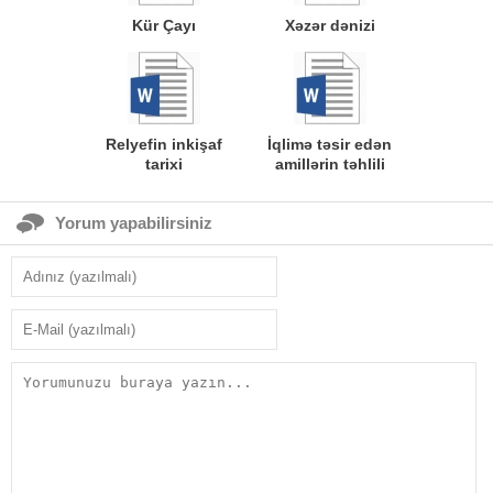
Kür Çayı
Xəzər dənizi
Relyefin inkişaf
İqlimə təsir edən
tarixi
amillərin təhlili
Yorum yapabilirsiniz