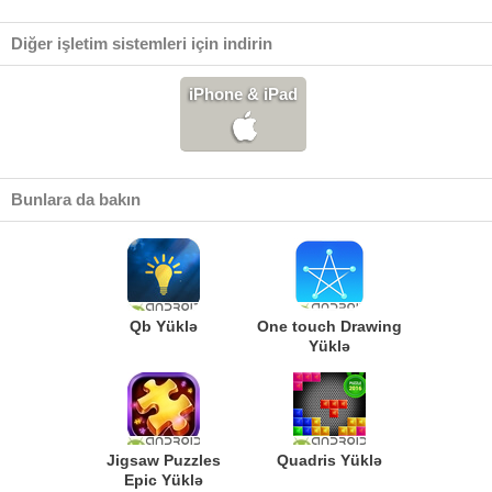
Diğer işletim sistemleri için indirin
iPhone & iPad
Bunlara da bakın
Qb Yüklə
One touch Drawing
Yüklə
Jigsaw Puzzles
Quadris Yüklə
Epic Yüklə