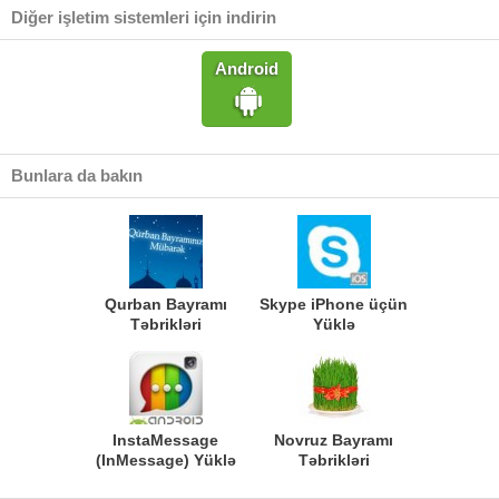
Diğer işletim sistemleri için indirin
Android
Bunlara da bakın
Qurban Bayramı
Skype iPhone üçün
Təbrikləri
Yüklə
InstaMessage
Novruz Bayramı
(InMessage) Yüklə
Təbrikləri