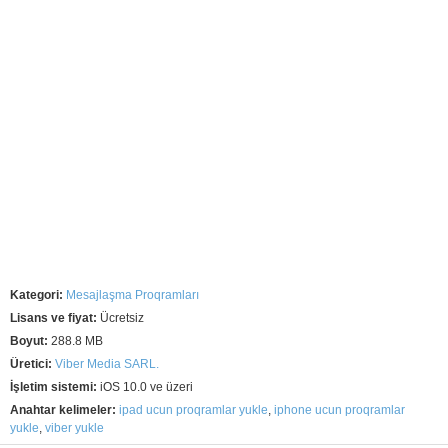
Kategori:
Mesajlaşma Proqramları
Lisans ve fiyat:
Ücretsiz
Boyut:
288.8 MB
Üretici:
Viber Media SARL.
İşletim sistemi:
iOS 10.0 ve üzeri
Anahtar kelimeler:
ipad ucun proqramlar yukle
,
iphone ucun proqramlar
yukle
,
viber yukle