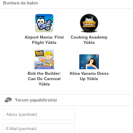
Bunlara da bakın
Airport Mania: First
Cooking Academy
Flight Yüklə
Yüklə
Bob the Builder:
Alina Vacariu Dress
Can Do Carnival
Up Yüklə
Yüklə
Yorum yapabilirsiniz