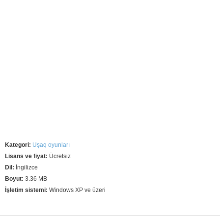
Kategori:
Uşaq oyunları
Lisans ve fiyat:
Ücretsiz
Dil:
İngilizce
Boyut:
3.36 MB
İşletim sistemi:
Windows XP ve üzeri