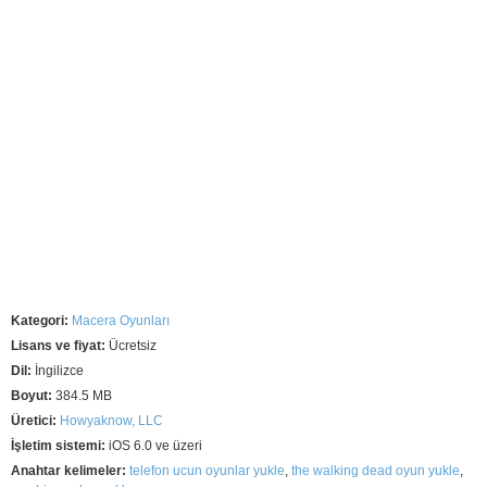
Kategori:
Macera Oyunları
Lisans ve fiyat:
Ücretsiz
Dil:
İngilizce
Boyut:
384.5 MB
Üretici:
Howyaknow, LLC
İşletim sistemi:
iOS 6.0 ve üzeri
Anahtar kelimeler:
telefon ucun oyunlar yukle
,
the walking dead oyun yukle
,