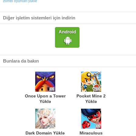
zombi oyunları yukle
Diğer işletim sistemleri için indirin
Android
Bunlara da bakın
Once Upon a Tower
Pocket Mine 2
Yüklə
Yüklə
Dark Domain Yüklə
Miraculous