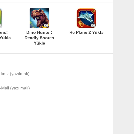
ons:
Dino Hunter:
Rc Plane 2 Yüklə
Yüklə
Deadly Shores
Yüklə
dınız (yazılmalı)
-Mail (yazılmalı)