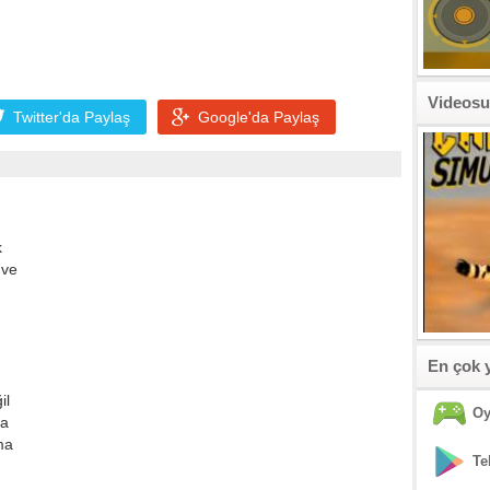
Videosu
Twitter'da
Paylaş
Google'da
Paylaş
k
 ve
En çok 
il
Oy
za
ma
Te