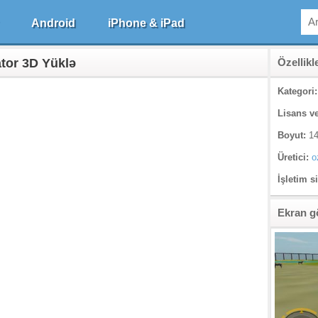
Android
iPhone & iPad
ator 3D Yüklə
Özellikl
Kategori:
Lisans ve
Boyut:
14
Üretici:
o
İşletim s
Ekran g