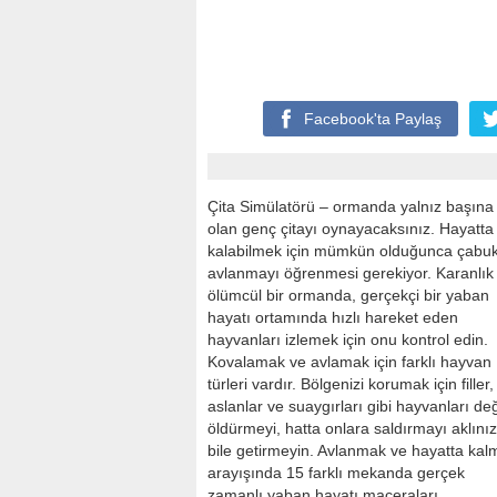
Facebook'ta
Paylaş
Çita Simülatörü – ormanda yalnız başına
olan genç çitayı oynayacaksınız. Hayatta
kalabilmek için mümkün olduğunca çabu
avlanmayı öğrenmesi gerekiyor. Karanlık
ölümcül bir ormanda, gerçekçi bir yaban
hayatı ortamında hızlı hareket eden
hayvanları izlemek için onu kontrol edin.
Kovalamak ve avlamak için farklı hayvan
türleri vardır. Bölgenizi korumak için filler,
aslanlar ve suaygırları gibi hayvanları değ
öldürmeyi, hatta onlara saldırmayı aklını
bile getirmeyin. Avlanmak ve hayatta kal
arayışında 15 farklı mekanda gerçek
zamanlı yaban hayatı maceraları