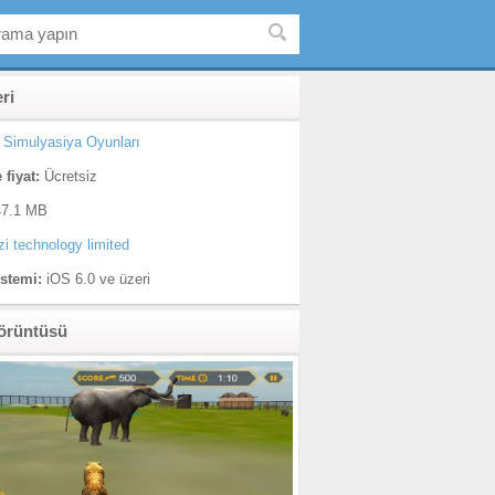
eri
Simulyasiya Oyunları
 fiyat:
Ücretsiz
7.1 MB
zi technology limited
istemi:
iOS 6.0 ve üzeri
örüntüsü