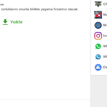
GT
 ve
 zorluklarını onunla birlikte yaşama fırsatınız olacak.
Ma
Yukle
Mi
In
Wh
Wh
Ek