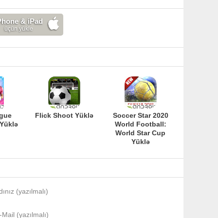
Phone & iPad
üçün yükle
gue
Flick Shoot Yüklə
Soccer Star 2020
 Yüklə
World Football:
World Star Cup
Yüklə
dınız (yazılmalı)
-Mail (yazılmalı)