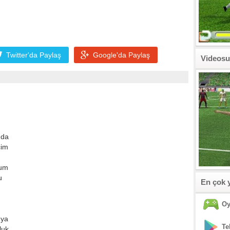
Twitter'da
Paylaş
Google'da
Paylaş
Videosu
nda
çim
ium
u
En çok 
Oy
nya
Te
luk