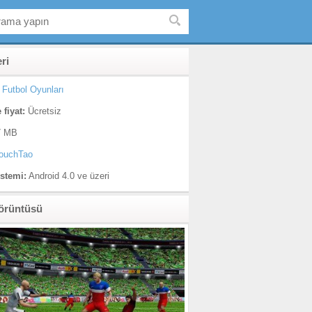
eri
Futbol Oyunları
 fiyat:
Ücretsiz
 MB
ouchTao
istemi:
Android 4.0 ve üzeri
örüntüsü