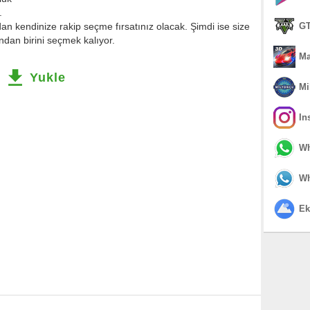
.
 kendinize rakip seçme fırsatınız olacak. Şimdi ise size
GT
an birini seçmek kalıyor.
Ma
Yukle
Mi
In
Wh
Wh
Ek