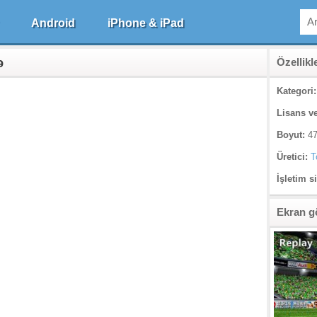
Android
iPhone & iPad
ə
Özellikl
Kategori:
Lisans ve
Boyut:
47
Üretici:
T
İşletim s
Ekran g