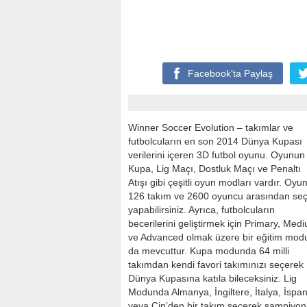
Facebook'ta
Paylaş
Winner Soccer Evolution – takımlar ve
futbolcuların en son 2014 Dünya Kupası
verilerini içeren 3D futbol oyunu. Oyunun
Kupa, Lig Maçı, Dostluk Maçı ve Penaltı
Atışı gibi çeşitli oyun modları vardır. Oyu
126 takım ve 2600 oyuncu arasından se
yapabilirsiniz. Ayrıca, futbolcuların
becerilerini geliştirmek için Primary, Med
ve Advanced olmak üzere bir eğitim mod
da mevcuttur. Kupa modunda 64 milli
takımdan kendi favori takımınızı seçerek
Dünya Kupasına katıla bileceksiniz. Lig
Modunda Almanya, İngiltere, İtalya, İspa
veya Çin’den bir takım seçerek şampiyon