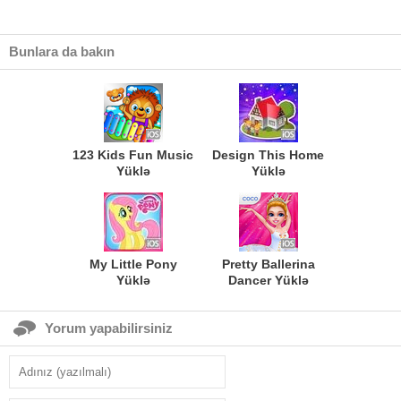
Bunlara da bakın
123 Kids Fun Music
Design This Home
Yüklə
Yüklə
My Little Pony
Pretty Ballerina
Yüklə
Dancer Yüklə
Yorum yapabilirsiniz