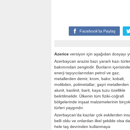
Facebook'ta
Paylaş
Azerice
versiyon için aşağıdan dosyayı yü
Azerbaycan arazisi bazı yararlı kazı türler
bakımından zengindir. Bunların içerisinde
enerji taşıyıcılarından petrol ve gaz;
metallerden demir, krom, bakır, kobalt,
molibden, polimetallar; gayri metallerden
alunit, kaolinit, barit, kaya tuzu özellikle
belirtilmelidir. Ülkenin tüm fiziki-coğrafi
bölgelerinde inşaat malzemelerinin birço
türleri yaygındır.
Azerbaycan’da kazılar çok eskilerden in
belli oldu ve onlardan ilkel şekilde olsa da
hele taş devrinden kullanmaya