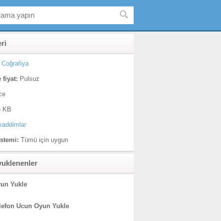
eri
Coğrafiya
 fiyat:
Pulsuz
ce
 KB
lkaddimlar
istemi:
Tümü için uygun
yuklenenler
un Yukle
lefon Ucun Oyun Yukle