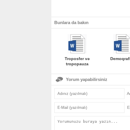
Bunlara da bakın
Troposfer və
Demoqraf
tropopauza
Yorum yapabilirsiniz
A
E