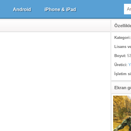
Android
iPhone & iPad
Özellikl
Kategori:
Lisans ve
Boyut:
53
Üretici:
Y
İşletim s
Ekran g