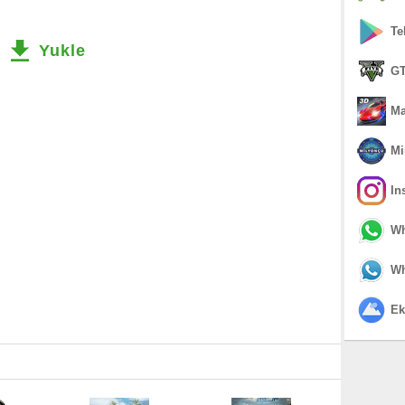
Te
Yukle
GT
Ma
Mi
In
Wh
Wh
Ek