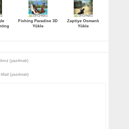
gle
Fishing Paradise 3D
Zaptiye Osmanlı
nting
Yüklə
Yüklə
dınız (yazılmalı)
-Mail (yazılmalı)