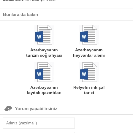
Bunlara da bakın
Azərbaycanın
Azərbaycanın
turizm coğrafiyası
heyvanlar aləmi
Azərbaycanın
Relyefin inkişaf
faydalı qazıntıları
tarixi
Yorum yapabilirsiniz