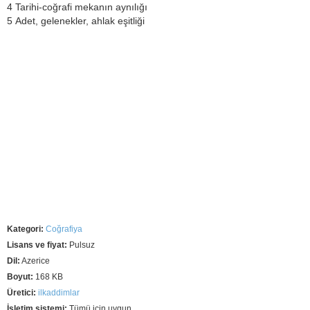
4 Tarihi-coğrafi mekanın aynılığı
5 Adet, gelenekler, ahlak eşitliği
Kategori:
Coğrafiya
Lisans ve fiyat:
Pulsuz
Dil:
Azerice
Boyut:
168 KB
Üretici:
ilkaddimlar
İşletim sistemi:
Tümü için uygun